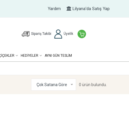
Yardım
Lilyana'da Satış Yap
Sipariş Takibi
Üyelik
ÇIÇEKLER
HEDIYELER
AYNI GÜN TESLİM
Çok Satana Göre
0 ürün bulundu.