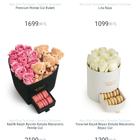
Aynı Gün Teslimat / Ücretsiz Teslimat
Aynı Gün Teslimat / Ücretsiz Teslimat
Premium Pembe Gül Buketi
Lila Rüya
1699
1099
,90 TL
,90 TL
GÖNDER
GÖNDER
Aynı Gün Teslimat / Ücretsiz Teslimat
Aynı Gün Teslimat / Ücretsiz Teslimat
Kadife Kalpli Ayıcıklı Kutuda Macaronlu
Yuvarlak Küçük Beyaz Kutuda Macaronlu
Pembe Gül
Beyaz Gül