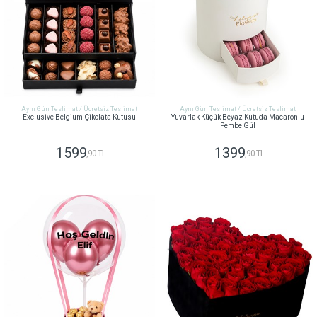
Aynı Gün Teslimat / Ücretsiz Teslimat
Aynı Gün Teslimat / Ücretsiz Teslimat
Exclusive Belgium Çikolata Kutusu
Yuvarlak Küçük Beyaz Kutuda Macaronlu
Pembe Gül
1599
1399
,90 TL
,90 TL
GÖNDER
GÖNDER