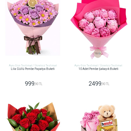
Aynı Gün Teslimat / Ücretsiz Teslimat
Aynı Gün Teslimat / Ücretsiz Teslimat
Lila Güllü Pembe Papatya Buketi
10 Adet Pembe Şakayık Buketi
999
2499
,90 TL
,90 TL
GÖNDER
GÖNDER