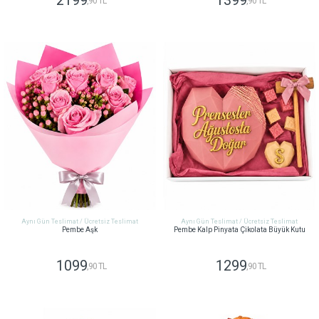
2199
1399
,90 TL
,90 TL
GÖNDER
GÖNDER
Aynı Gün Teslimat / Ücretsiz Teslimat
Aynı Gün Teslimat / Ücretsiz Teslimat
Pembe Aşk
Pembe Kalp Pinyata Çikolata Büyük Kutu
1099
1299
,90 TL
,90 TL
GÖNDER
GÖNDER