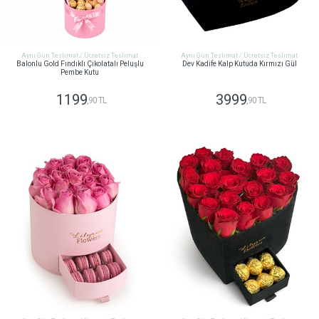
Aynı Gün Teslimat / Ücretsiz Teslimat
Aynı Gün Teslimat / Ücretsiz Teslimat
Balonlu Gold Fındıklı Çikolatalı Peluşlu
Dev Kadife Kalp Kutuda Kırmızı Gül
Pembe Kutu
1199
3999
,90 TL
,90 TL
GÖNDER
GÖNDER