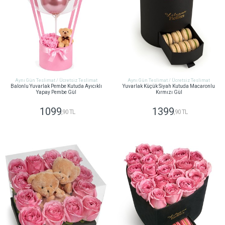
Aynı Gün Teslimat / Ücretsiz Teslimat
Aynı Gün Teslimat / Ücretsiz Teslimat
Balonlu Yuvarlak Pembe Kutuda Ayıcıklı
Yuvarlak Küçük Siyah Kutuda Macaronlu
Yapay Pembe Gül
Kırmızı Gül
1099
1399
,90 TL
,90 TL
GÖNDER
GÖNDER