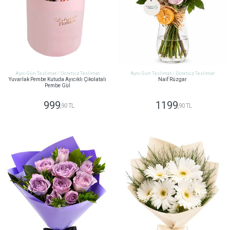
Aynı Gün Teslimat / Ücretsiz Teslimat
Aynı Gün Teslimat / Ücretsiz Teslimat
Yuvarlak Pembe Kutuda Ayıcıklı Çikolatalı
Naif Rüzgar
Pembe Gül
999
1199
,90 TL
,90 TL
GÖNDER
GÖNDER