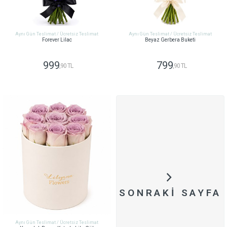
Aynı Gün Teslimat / Ücretsiz Teslimat
Aynı Gün Teslimat / Ücretsiz Teslimat
Forever Lilac
Beyaz Gerbera Buketi
999
799
,90 TL
,90 TL
GÖNDER
GÖNDER
SONRAKI SAYFA
Aynı Gün Teslimat / Ücretsiz Teslimat