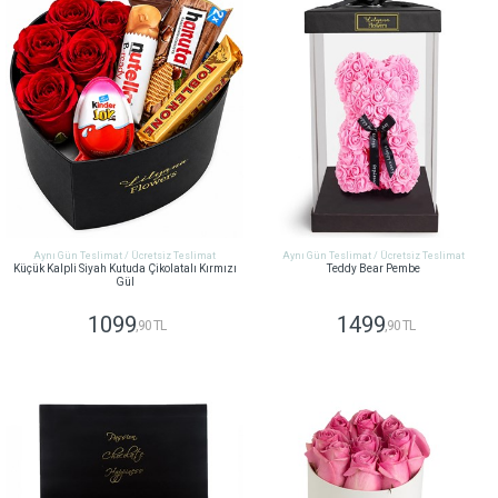
Aynı Gün Teslimat / Ücretsiz Teslimat
Aynı Gün Teslimat / Ücretsiz Teslimat
Küçük Kalpli Siyah Kutuda Çikolatalı Kırmızı
Teddy Bear Pembe
Gül
1099
1499
,90 TL
,90 TL
GÖNDER
GÖNDER