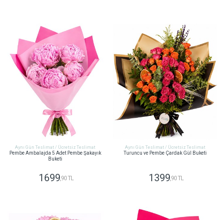
GÖNDER
GÖNDER
Aynı Gün Teslimat / Ücretsiz Teslimat
Aynı Gün Teslimat / Ücretsiz Teslimat
Pembe Ambalajda 5 Adet Pembe Şakayık
Turuncu ve Pembe Çardak Gül Buketi
Buketi
1699
1399
,90 TL
,90 TL
GÖNDER
GÖNDER