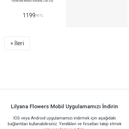
Yuvarlak Beyaz Kutuda Lila Gül
1199
,90 TL
GÖNDER
Next
» İleri
Lilyana Flowers Mobil Uygulamamızı İndirin
IOS veya Android uygulamamızı indirmek için aşağıdaki
bağlantıları kullanabilirsiniz. Yenilikleri ve fırsatları takip etmek