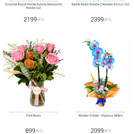
Aynı Gün Teslimat / Ücretsiz Teslimat
Aynı Gün Teslimat / Ücretsiz Teslimat
Yuvarlak Büyük Pembe Kutuda Macaronlu
Kadife Kalpli Kutuda Çikolatalı Kırmızı Gül
Pembe Gül
2199
2399
,90 TL
,90 TL
GÖNDER
GÖNDER
Aynı Gün Teslimat / Ücretsiz Teslimat
Aynı Gün Teslimat / Ücretsiz Teslimat
Pink Roses
Wonder Orkide - Okyanus Nefesi
899
2099
,90 TL
,90 TL