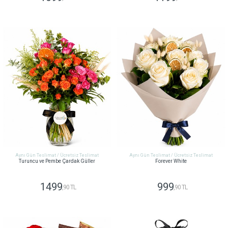
GÖNDER
GÖNDER
Aynı Gün Teslimat / Ücretsiz Teslimat
Aynı Gün Teslimat / Ücretsiz Teslimat
Turuncu ve Pembe Çardak Güller
Forever White
1499
999
,90 TL
,90 TL
GÖNDER
GÖNDER