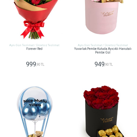
Aynı Gün Teslimat / Ücretsiz Teslimat
Aynı Gün Teslimat / Ücretsiz Teslimat
Forever Red
Yuvarlak Pembe Kutuda Ayıcıklı Hanutalı
Pembe Gül
999
949
,90 TL
,90 TL
GÖNDER
GÖNDER