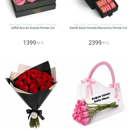
Aynı Gün Teslimat / Ücretsiz Teslimat
Aynı Gün Teslimat / Ücretsiz Teslimat
Şeffaf Ayıcıklı Kutuda Pembe Gül
Kadife Kalpli Kutuda Macaronlu Pembe Gül
1399
2399
,90 TL
,90 TL
GÖNDER
GÖNDER