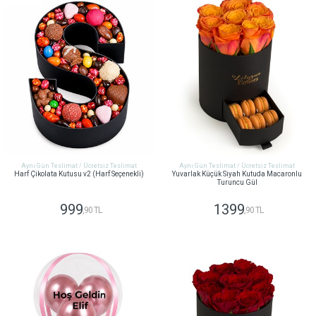
Aynı Gün Teslimat / Ücretsiz Teslimat
Aynı Gün Teslimat / Ücretsiz Teslimat
Harf Çikolata Kutusu v2 (Harf Seçenekli)
Yuvarlak Küçük Siyah Kutuda Macaronlu
Turuncu Gül
999
1399
,90 TL
,90 TL
GÖNDER
GÖNDER