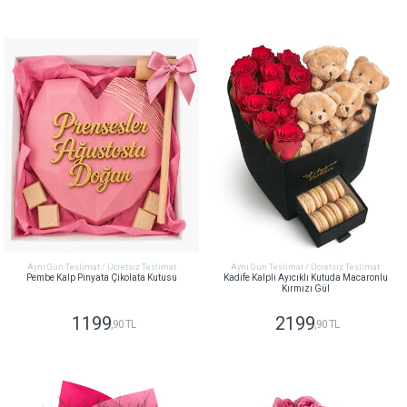
GÖNDER
GÖNDER
Aynı Gün Teslimat / Ücretsiz Teslimat
Aynı Gün Teslimat / Ücretsiz Teslimat
Pembe Kalp Pinyata Çikolata Kutusu
Kadife Kalpli Ayıcıklı Kutuda Macaronlu
Kırmızı Gül
1199
2199
,90 TL
,90 TL
GÖNDER
GÖNDER