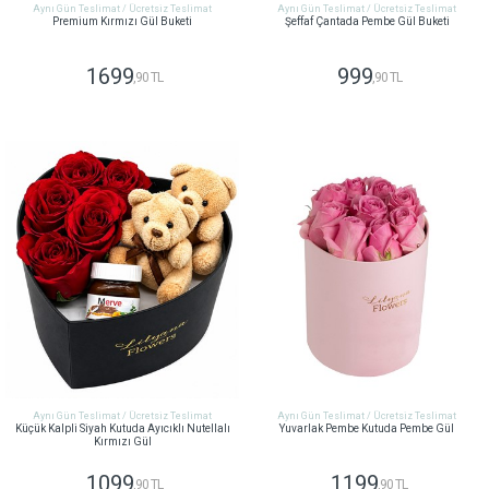
Aynı Gün Teslimat / Ücretsiz Teslimat
Aynı Gün Teslimat / Ücretsiz Teslimat
Premium Kırmızı Gül Buketi
Şeffaf Çantada Pembe Gül Buketi
1699
999
,90 TL
,90 TL
GÖNDER
GÖNDER
Aynı Gün Teslimat / Ücretsiz Teslimat
Aynı Gün Teslimat / Ücretsiz Teslimat
Küçük Kalpli Siyah Kutuda Ayıcıklı Nutellalı
Yuvarlak Pembe Kutuda Pembe Gül
Kırmızı Gül
1099
1199
,90 TL
,90 TL