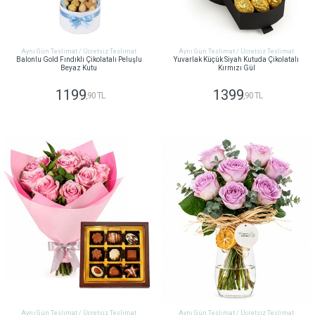
Aynı Gün Teslimat / Ücretsiz Teslimat
Aynı Gün Teslimat / Ücretsiz Teslimat
Balonlu Gold Fındıklı Çikolatalı Peluşlu
Yuvarlak Küçük Siyah Kutuda Çikolatalı
Beyaz Kutu
Kırmızı Gül
1199
1399
,90 TL
,90 TL
GÖNDER
GÖNDER
Aynı Gün Teslimat / Ücretsiz Teslimat
Aynı Gün Teslimat / Ücretsiz Teslimat