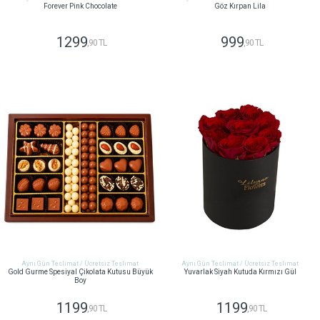
Forever Pink Chocolate
Göz Kırpan Lila
1299
999
,90 TL
,90 TL
GÖNDER
GÖNDER
Aynı Gün Teslimat / Ücretsiz Teslimat
Aynı Gün Teslimat / Ücretsiz Teslimat
Gold Gurme Spesiyal Çikolata Kutusu Büyük
Yuvarlak Siyah Kutuda Kırmızı Gül
Boy
1199
1199
,90 TL
,90 TL