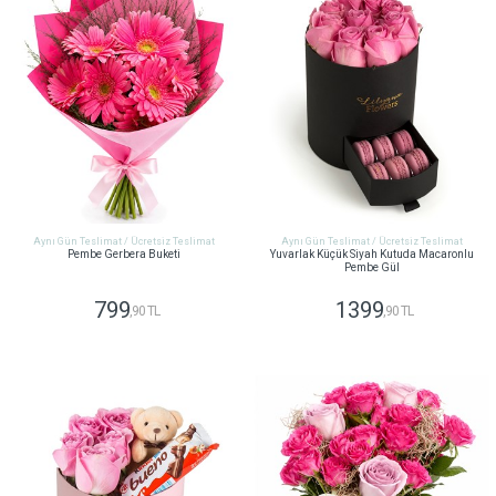
Aynı Gün Teslimat / Ücretsiz Teslimat
Aynı Gün Teslimat / Ücretsiz Teslimat
Pembe Gerbera Buketi
Yuvarlak Küçük Siyah Kutuda Macaronlu
Pembe Gül
799
1399
,90 TL
,90 TL
GÖNDER
GÖNDER