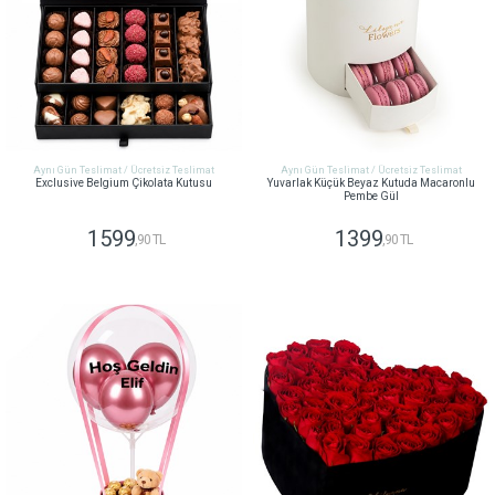
Aynı Gün Teslimat / Ücretsiz Teslimat
Aynı Gün Teslimat / Ücretsiz Teslimat
Exclusive Belgium Çikolata Kutusu
Yuvarlak Küçük Beyaz Kutuda Macaronlu
Pembe Gül
1599
1399
,90 TL
,90 TL
GÖNDER
GÖNDER