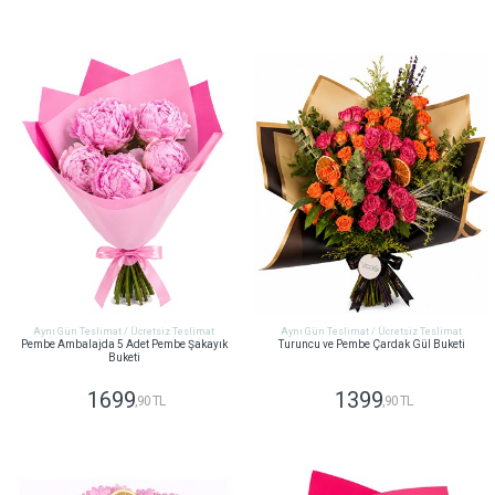
GÖNDER
GÖNDER
Aynı Gün Teslimat / Ücretsiz Teslimat
Aynı Gün Teslimat / Ücretsiz Teslimat
Pembe Ambalajda 5 Adet Pembe Şakayık
Turuncu ve Pembe Çardak Gül Buketi
Buketi
1699
1399
,90 TL
,90 TL
GÖNDER
GÖNDER