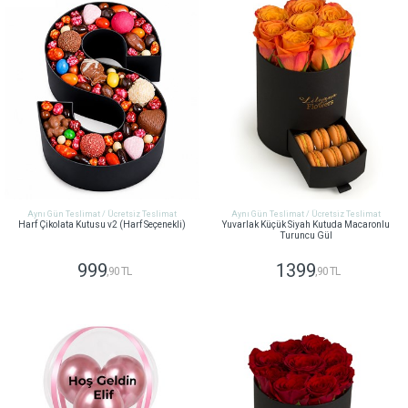
Aynı Gün Teslimat / Ücretsiz Teslimat
Aynı Gün Teslimat / Ücretsiz Teslimat
Harf Çikolata Kutusu v2 (Harf Seçenekli)
Yuvarlak Küçük Siyah Kutuda Macaronlu
Turuncu Gül
999
1399
,90 TL
,90 TL
GÖNDER
GÖNDER