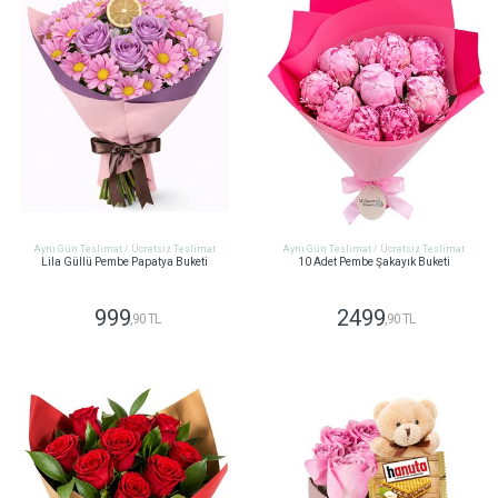
Aynı Gün Teslimat / Ücretsiz Teslimat
Aynı Gün Teslimat / Ücretsiz Teslimat
Lila Güllü Pembe Papatya Buketi
10 Adet Pembe Şakayık Buketi
999
2499
,90 TL
,90 TL
GÖNDER
GÖNDER