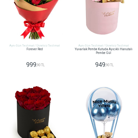
Aynı Gün Teslimat / Ücretsiz Teslimat
Aynı Gün Teslimat / Ücretsiz Teslimat
Forever Red
Yuvarlak Pembe Kutuda Ayıcıklı Hanutalı
Pembe Gül
999
949
,90 TL
,90 TL
GÖNDER
GÖNDER