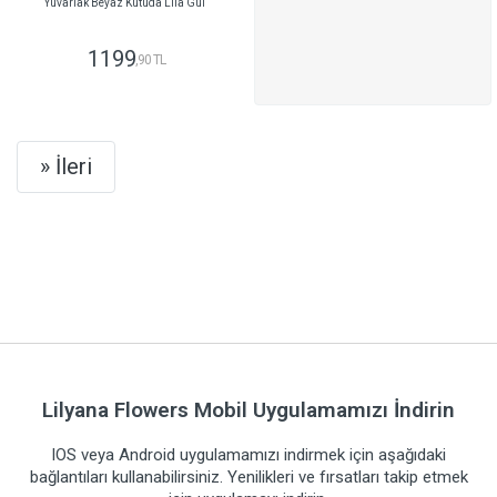
Yuvarlak Beyaz Kutuda Lila Gül
1199
,90 TL
GÖNDER
Next
» İleri
Lilyana Flowers Mobil Uygulamamızı İndirin
IOS veya Android uygulamamızı indirmek için aşağıdaki
bağlantıları kullanabilirsiniz. Yenilikleri ve fırsatları takip etmek