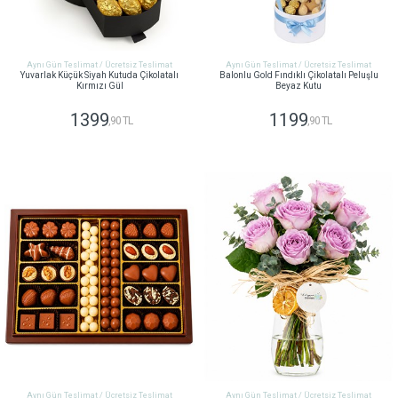
Aynı Gün Teslimat / Ücretsiz Teslimat
Aynı Gün Teslimat / Ücretsiz Teslimat
Yuvarlak Küçük Siyah Kutuda Çikolatalı
Balonlu Gold Fındıklı Çikolatalı Peluşlu
Kırmızı Gül
Beyaz Kutu
1399
1199
,90 TL
,90 TL
GÖNDER
GÖNDER
Aynı Gün Teslimat / Ücretsiz Teslimat
Aynı Gün Teslimat / Ücretsiz Teslimat