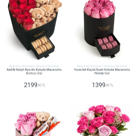
Aynı Gün Teslimat / Ücretsiz Teslimat
Aynı Gün Teslimat / Ücretsiz Teslimat
Kadife Kalpli Ayıcıklı Kutuda Macaronlu
Yuvarlak Küçük Siyah Kutuda Macaronlu
Kırmızı Gül
Pembe Gül
2199
1399
,90 TL
,90 TL
GÖNDER
GÖNDER