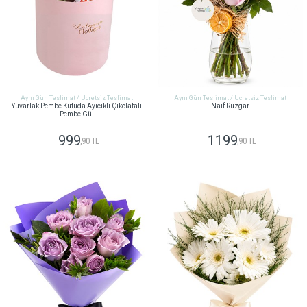
Aynı Gün Teslimat / Ücretsiz Teslimat
Aynı Gün Teslimat / Ücretsiz Teslimat
Yuvarlak Pembe Kutuda Ayıcıklı Çikolatalı
Naif Rüzgar
Pembe Gül
999
1199
,90 TL
,90 TL
GÖNDER
GÖNDER