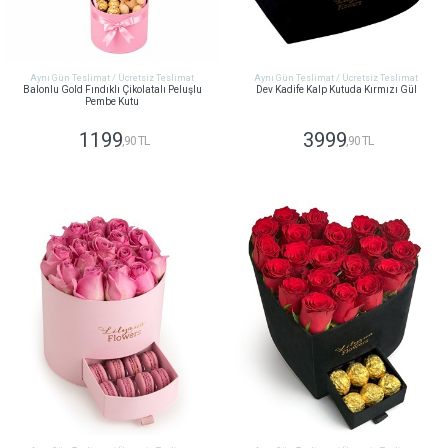
Aynı Gün Teslimat / Ücretsiz Teslimat
Aynı Gün Teslimat / Ücretsiz Teslimat
Balonlu Gold Fındıklı Çikolatalı Peluşlu
Dev Kadife Kalp Kutuda Kırmızı Gül
Pembe Kutu
1199
3999
,90 TL
,90 TL
GÖNDER
GÖNDER