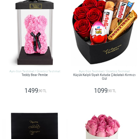
Aynı Gün Teslimat / Ücretsiz Teslimat
Aynı Gün Teslimat / Ücretsiz Teslimat
Teddy Bear Pembe
Küçük Kalpli Siyah Kutuda Çikolatalı Kırmızı
Gül
1499
1099
,90 TL
,90 TL
GÖNDER
GÖNDER