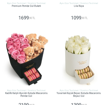
Aynı Gün Teslimat / Ücretsiz Teslimat
Aynı Gün Teslimat / Ücretsiz Teslimat
Premium Pembe Gül Buketi
Lila Rüya
1699
1099
,90 TL
,90 TL
GÖNDER
GÖNDER
Aynı Gün Teslimat / Ücretsiz Teslimat
Aynı Gün Teslimat / Ücretsiz Teslimat
Kadife Kalpli Ayıcıklı Kutuda Macaronlu
Yuvarlak Küçük Beyaz Kutuda Macaronlu
Pembe Gül
Beyaz Gül