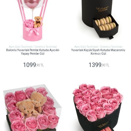
Aynı Gün Teslimat / Ücretsiz Teslimat
Aynı Gün Teslimat / Ücretsiz Teslimat
Balonlu Yuvarlak Pembe Kutuda Ayıcıklı
Yuvarlak Küçük Siyah Kutuda Macaronlu
Yapay Pembe Gül
Kırmızı Gül
1099
1399
,90 TL
,90 TL
GÖNDER
GÖNDER