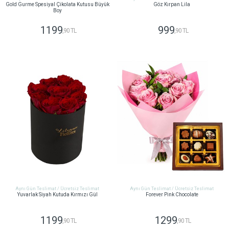
Gold Gurme Spesiyal Çikolata Kutusu Büyük
Göz Kırpan Lila
Boy
1199
999
,90 TL
,90 TL
GÖNDER
GÖNDER
Aynı Gün Teslimat / Ücretsiz Teslimat
Aynı Gün Teslimat / Ücretsiz Teslimat
Yuvarlak Siyah Kutuda Kırmızı Gül
Forever Pink Chocolate
1199
1299
,90 TL
,90 TL