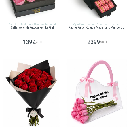
Aynı Gün Teslimat / Ücretsiz Teslimat
Aynı Gün Teslimat / Ücretsiz Teslimat
Şeffaf Ayıcıklı Kutuda Pembe Gül
Kadife Kalpli Kutuda Macaronlu Pembe Gül
1399
2399
,90 TL
,90 TL
GÖNDER
GÖNDER