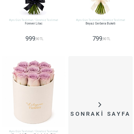
Aynı Gün Teslimat / Ücretsiz Teslimat
Aynı Gün Teslimat / Ücretsiz Teslimat
Forever Lilac
Beyaz Gerbera Buketi
999
799
,90 TL
,90 TL
GÖNDER
GÖNDER
SONRAKI SAYFA
Aynı Gün Teslimat / Ücretsiz Teslimat