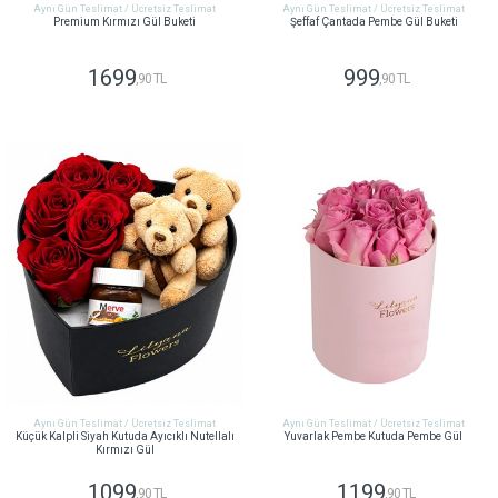
Aynı Gün Teslimat / Ücretsiz Teslimat
Aynı Gün Teslimat / Ücretsiz Teslimat
Premium Kırmızı Gül Buketi
Şeffaf Çantada Pembe Gül Buketi
1699
999
,90 TL
,90 TL
GÖNDER
GÖNDER
Aynı Gün Teslimat / Ücretsiz Teslimat
Aynı Gün Teslimat / Ücretsiz Teslimat
Küçük Kalpli Siyah Kutuda Ayıcıklı Nutellalı
Yuvarlak Pembe Kutuda Pembe Gül
Kırmızı Gül
1099
1199
,90 TL
,90 TL