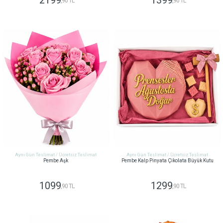
2199
1399
,90 TL
,90 TL
GÖNDER
GÖNDER
Aynı Gün Teslimat / Ücretsiz Teslimat
Aynı Gün Teslimat / Ücretsiz Teslimat
Pembe Aşk
Pembe Kalp Pinyata Çikolata Büyük Kutu
1099
1299
,90 TL
,90 TL
GÖNDER
GÖNDER