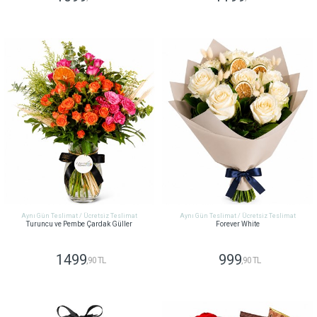
GÖNDER
GÖNDER
Aynı Gün Teslimat / Ücretsiz Teslimat
Aynı Gün Teslimat / Ücretsiz Teslimat
Turuncu ve Pembe Çardak Güller
Forever White
1499
999
,90 TL
,90 TL
GÖNDER
GÖNDER