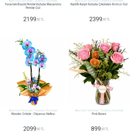
Aynı Gün Teslimat / Ücretsiz Teslimat
Aynı Gün Teslimat / Ücretsiz Teslimat
Yuvarlak Büyük Pembe Kutuda Macaronlu
Kadife Kalpli Kutuda Çikolatalı Kırmızı Gül
Pembe Gül
2199
2399
,90 TL
,90 TL
GÖNDER
GÖNDER
Aynı Gün Teslimat / Ücretsiz Teslimat
Aynı Gün Teslimat / Ücretsiz Teslimat
Wonder Orkide - Okyanus Nefesi
Pink Roses
2099
899
,90 TL
,90 TL