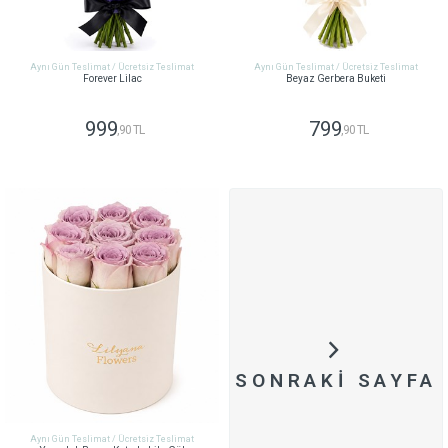
Aynı Gün Teslimat / Ücretsiz Teslimat
Aynı Gün Teslimat / Ücretsiz Teslimat
Forever Lilac
Beyaz Gerbera Buketi
999
799
,90 TL
,90 TL
GÖNDER
GÖNDER
SONRAKI SAYFA
Aynı Gün Teslimat / Ücretsiz Teslimat