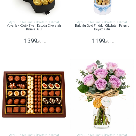
Aynı Gün Teslimat / Ücretsiz Teslimat
Aynı Gün Teslimat / Ücretsiz Teslimat
Yuvarlak Küçük Siyah Kutuda Çikolatalı
Balonlu Gold Fındıklı Çikolatalı Peluşlu
Kırmızı Gül
Beyaz Kutu
1399
1199
,90 TL
,90 TL
GÖNDER
GÖNDER
Aynı Gün Teslimat / Ücretsiz Teslimat
Aynı Gün Teslimat / Ücretsiz Teslimat