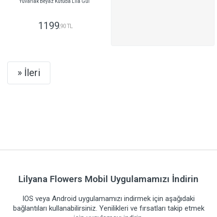
Yuvarlak Beyaz Kutuda Lila Gül
1199
,90 TL
GÖNDER
Next
» İleri
Lilyana Flowers Mobil Uygulamamızı İndirin
IOS veya Android uygulamamızı indirmek için aşağıdaki
bağlantıları kullanabilirsiniz. Yenilikleri ve fırsatları takip etmek