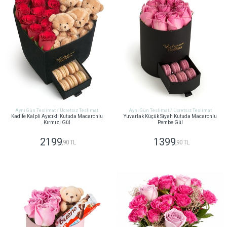
Aynı Gün Teslimat / Ücretsiz Teslimat
Aynı Gün Teslimat / Ücretsiz Teslimat
Kadife Kalpli Ayıcıklı Kutuda Macaronlu
Yuvarlak Küçük Siyah Kutuda Macaronlu
Kırmızı Gül
Pembe Gül
2199
1399
,90 TL
,90 TL
GÖNDER
GÖNDER