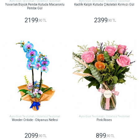
Aynı Gün Teslimat / Ücretsiz Teslimat
Aynı Gün Teslimat / Ücretsiz Teslimat
Yuvarlak Büyük Pembe Kutuda Macaronlu
Kadife Kalpli Kutuda Çikolatalı Kırmızı Gül
Pembe Gül
2199
2399
,90 TL
,90 TL
GÖNDER
GÖNDER
Aynı Gün Teslimat / Ücretsiz Teslimat
Aynı Gün Teslimat / Ücretsiz Teslimat
Wonder Orkide - Okyanus Nefesi
Pink Roses
2099
899
,90 TL
,90 TL