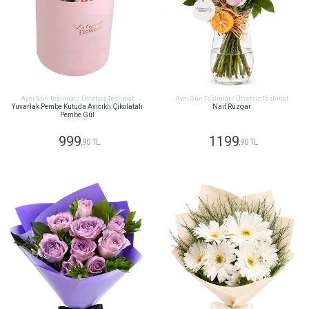
Aynı Gün Teslimat / Ücretsiz Teslimat
Aynı Gün Teslimat / Ücretsiz Teslimat
Yuvarlak Pembe Kutuda Ayıcıklı Çikolatalı
Naif Rüzgar
Pembe Gül
999
1199
,90 TL
,90 TL
GÖNDER
GÖNDER