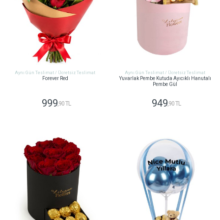
Aynı Gün Teslimat / Ücretsiz Teslimat
Aynı Gün Teslimat / Ücretsiz Teslimat
Forever Red
Yuvarlak Pembe Kutuda Ayıcıklı Hanutalı
Pembe Gül
999
949
,90 TL
,90 TL
GÖNDER
GÖNDER