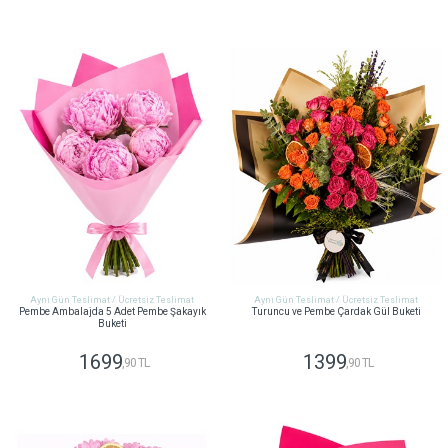
GÖNDER
GÖNDER
Aynı Gün Teslimat / Ücretsiz Teslimat
Aynı Gün Teslimat / Ücretsiz Teslimat
Pembe Ambalajda 5 Adet Pembe Şakayık
Turuncu ve Pembe Çardak Gül Buketi
Buketi
1699
1399
,90 TL
,90 TL
GÖNDER
GÖNDER