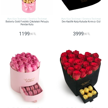
Aynı Gün Teslimat / Ücretsiz Teslimat
Aynı Gün Teslimat / Ücretsiz Teslimat
Balonlu Gold Fındıklı Çikolatalı Peluşlu
Dev Kadife Kalp Kutuda Kırmızı Gül
Pembe Kutu
1199
3999
,90 TL
,90 TL
GÖNDER
GÖNDER