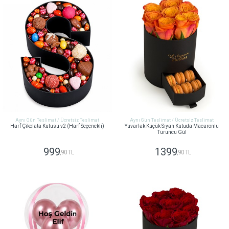
Aynı Gün Teslimat / Ücretsiz Teslimat
Aynı Gün Teslimat / Ücretsiz Teslimat
Harf Çikolata Kutusu v2 (Harf Seçenekli)
Yuvarlak Küçük Siyah Kutuda Macaronlu
Turuncu Gül
999
1399
,90 TL
,90 TL
GÖNDER
GÖNDER