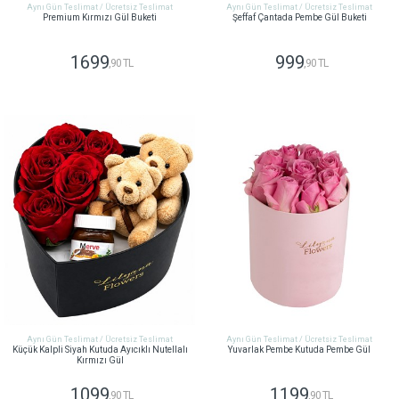
Aynı Gün Teslimat / Ücretsiz Teslimat
Aynı Gün Teslimat / Ücretsiz Teslimat
Premium Kırmızı Gül Buketi
Şeffaf Çantada Pembe Gül Buketi
1699
999
,90 TL
,90 TL
GÖNDER
GÖNDER
Aynı Gün Teslimat / Ücretsiz Teslimat
Aynı Gün Teslimat / Ücretsiz Teslimat
Küçük Kalpli Siyah Kutuda Ayıcıklı Nutellalı
Yuvarlak Pembe Kutuda Pembe Gül
Kırmızı Gül
1099
1199
,90 TL
,90 TL