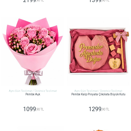
2199
1399
,90 TL
,90 TL
GÖNDER
GÖNDER
Aynı Gün Teslimat / Ücretsiz Teslimat
Aynı Gün Teslimat / Ücretsiz Teslimat
Pembe Aşk
Pembe Kalp Pinyata Çikolata Büyük Kutu
1099
1299
,90 TL
,90 TL
GÖNDER
GÖNDER