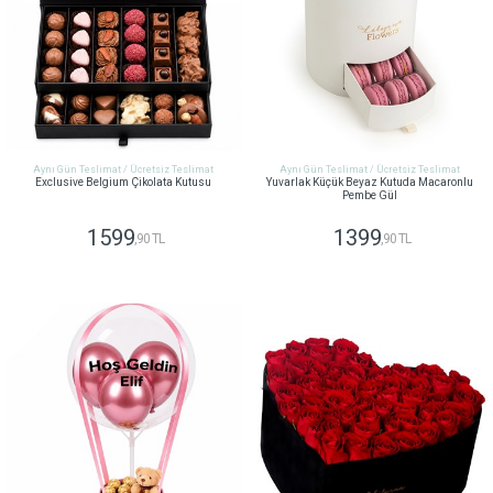
Aynı Gün Teslimat / Ücretsiz Teslimat
Aynı Gün Teslimat / Ücretsiz Teslimat
Exclusive Belgium Çikolata Kutusu
Yuvarlak Küçük Beyaz Kutuda Macaronlu
Pembe Gül
1599
1399
,90 TL
,90 TL
GÖNDER
GÖNDER