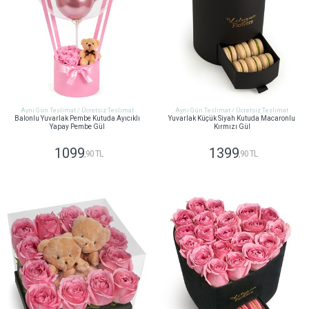
Aynı Gün Teslimat / Ücretsiz Teslimat
Aynı Gün Teslimat / Ücretsiz Teslimat
Balonlu Yuvarlak Pembe Kutuda Ayıcıklı
Yuvarlak Küçük Siyah Kutuda Macaronlu
Yapay Pembe Gül
Kırmızı Gül
1099
1399
,90 TL
,90 TL
GÖNDER
GÖNDER