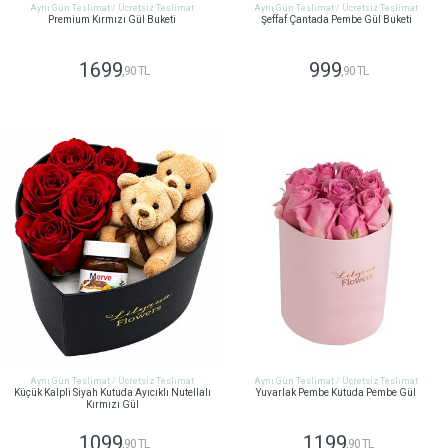
Aynı Gün Teslimat / Ücretsiz Teslimat
Aynı Gün Teslimat / Ücretsiz Teslimat
Premium Kırmızı Gül Buketi
Şeffaf Çantada Pembe Gül Buketi
1699
999
,90 TL
,90 TL
GÖNDER
GÖNDER
Aynı Gün Teslimat / Ücretsiz Teslimat
Aynı Gün Teslimat / Ücretsiz Teslimat
Küçük Kalpli Siyah Kutuda Ayıcıklı Nutellalı
Yuvarlak Pembe Kutuda Pembe Gül
Kırmızı Gül
1099
1199
,90 TL
,90 TL