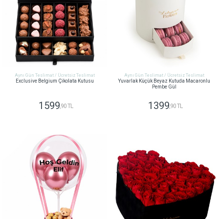
Aynı Gün Teslimat / Ücretsiz Teslimat
Aynı Gün Teslimat / Ücretsiz Teslimat
Exclusive Belgium Çikolata Kutusu
Yuvarlak Küçük Beyaz Kutuda Macaronlu
Pembe Gül
1599
1399
,90 TL
,90 TL
GÖNDER
GÖNDER