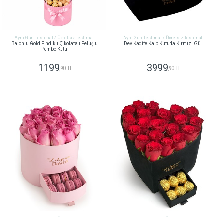
Aynı Gün Teslimat / Ücretsiz Teslimat
Aynı Gün Teslimat / Ücretsiz Teslimat
Balonlu Gold Fındıklı Çikolatalı Peluşlu
Dev Kadife Kalp Kutuda Kırmızı Gül
Pembe Kutu
1199
3999
,90 TL
,90 TL
GÖNDER
GÖNDER