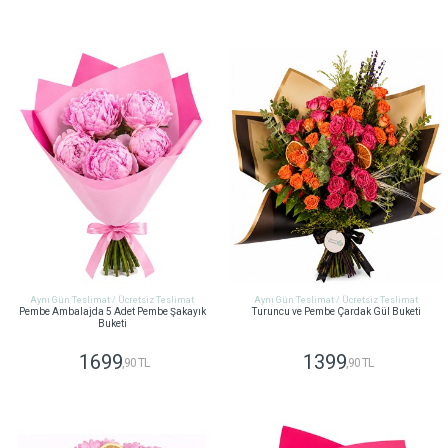
GÖNDER
GÖNDER
Aynı Gün Teslimat / Ücretsiz Teslimat
Aynı Gün Teslimat / Ücretsiz Teslimat
Pembe Ambalajda 5 Adet Pembe Şakayık
Turuncu ve Pembe Çardak Gül Buketi
Buketi
1699
1399
,90 TL
,90 TL
GÖNDER
GÖNDER