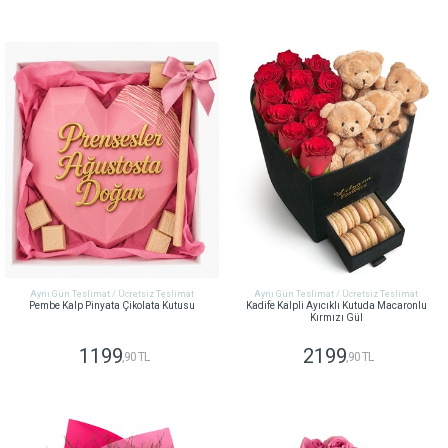
GÖNDER
GÖNDER
Aynı Gün Teslimat / Ücretsiz Teslimat
Aynı Gün Teslimat / Ücretsiz Teslimat
Pembe Kalp Pinyata Çikolata Kutusu
Kadife Kalpli Ayıcıklı Kutuda Macaronlu
Kırmızı Gül
1199
2199
,90 TL
,90 TL
GÖNDER
GÖNDER