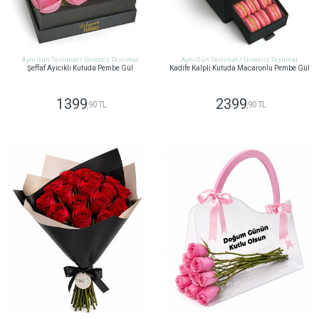
Aynı Gün Teslimat / Ücretsiz Teslimat
Aynı Gün Teslimat / Ücretsiz Teslimat
Şeffaf Ayıcıklı Kutuda Pembe Gül
Kadife Kalpli Kutuda Macaronlu Pembe Gül
1399
2399
,90 TL
,90 TL
GÖNDER
GÖNDER