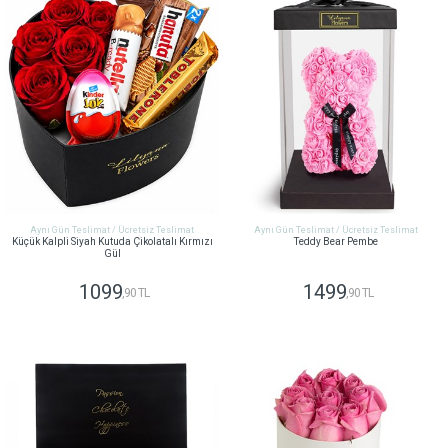
Aynı Gün Teslimat / Ücretsiz Teslimat
Aynı Gün Teslimat / Ücretsiz Teslimat
Küçük Kalpli Siyah Kutuda Çikolatalı Kırmızı
Teddy Bear Pembe
Gül
1099
1499
,90 TL
,90 TL
GÖNDER
GÖNDER