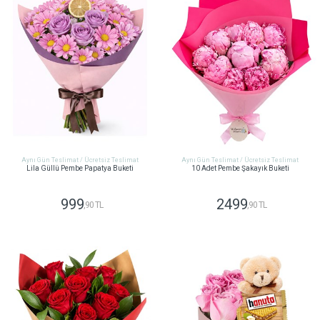
Aynı Gün Teslimat / Ücretsiz Teslimat
Aynı Gün Teslimat / Ücretsiz Teslimat
Lila Güllü Pembe Papatya Buketi
10 Adet Pembe Şakayık Buketi
999
2499
,90 TL
,90 TL
GÖNDER
GÖNDER