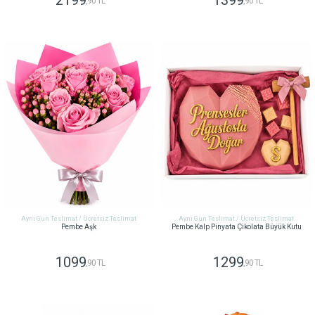
2199
1399
,90 TL
,90 TL
GÖNDER
GÖNDER
Aynı Gün Teslimat / Ücretsiz Teslimat
Aynı Gün Teslimat / Ücretsiz Teslimat
Pembe Aşk
Pembe Kalp Pinyata Çikolata Büyük Kutu
1099
1299
,90 TL
,90 TL
GÖNDER
GÖNDER