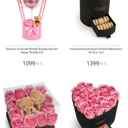
Aynı Gün Teslimat / Ücretsiz Teslimat
Aynı Gün Teslimat / Ücretsiz Teslimat
Balonlu Yuvarlak Pembe Kutuda Ayıcıklı
Yuvarlak Küçük Siyah Kutuda Macaronlu
Yapay Pembe Gül
Kırmızı Gül
1099
1399
,90 TL
,90 TL
GÖNDER
GÖNDER