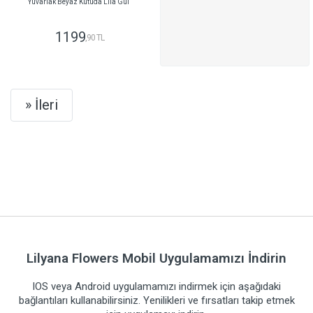
Yuvarlak Beyaz Kutuda Lila Gül
1199
,90 TL
GÖNDER
Next
» İleri
Lilyana Flowers Mobil Uygulamamızı İndirin
IOS veya Android uygulamamızı indirmek için aşağıdaki
bağlantıları kullanabilirsiniz. Yenilikleri ve fırsatları takip etmek