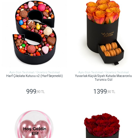
Aynı Gün Teslimat / Ücretsiz Teslimat
Aynı Gün Teslimat / Ücretsiz Teslimat
Harf Çikolata Kutusu v2 (Harf Seçenekli)
Yuvarlak Küçük Siyah Kutuda Macaronlu
Turuncu Gül
999
1399
,90 TL
,90 TL
GÖNDER
GÖNDER