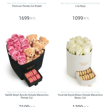
Aynı Gün Teslimat / Ücretsiz Teslimat
Aynı Gün Teslimat / Ücretsiz Teslimat
Premium Pembe Gül Buketi
Lila Rüya
1699
1099
,90 TL
,90 TL
GÖNDER
GÖNDER
Aynı Gün Teslimat / Ücretsiz Teslimat
Aynı Gün Teslimat / Ücretsiz Teslimat
Kadife Kalpli Ayıcıklı Kutuda Macaronlu
Yuvarlak Küçük Beyaz Kutuda Macaronlu
Pembe Gül
Beyaz Gül