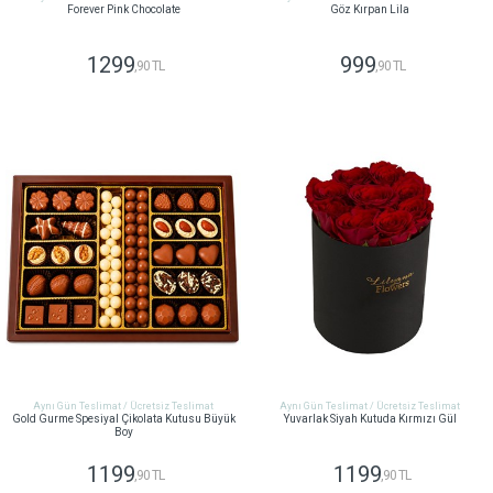
Forever Pink Chocolate
Göz Kırpan Lila
1299
999
,90 TL
,90 TL
GÖNDER
GÖNDER
Aynı Gün Teslimat / Ücretsiz Teslimat
Aynı Gün Teslimat / Ücretsiz Teslimat
Gold Gurme Spesiyal Çikolata Kutusu Büyük
Yuvarlak Siyah Kutuda Kırmızı Gül
Boy
1199
1199
,90 TL
,90 TL