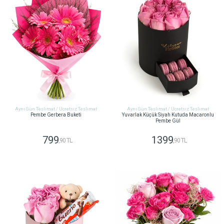
Aynı Gün Teslimat / Ücretsiz Teslimat
Aynı Gün Teslimat / Ücretsiz Teslimat
Pembe Gerbera Buketi
Yuvarlak Küçük Siyah Kutuda Macaronlu
Pembe Gül
799
1399
,90 TL
,90 TL
GÖNDER
GÖNDER