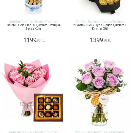
Aynı Gün Teslimat / Ücretsiz Teslimat
Aynı Gün Teslimat / Ücretsiz Teslimat
Balonlu Gold Fındıklı Çikolatalı Peluşlu
Yuvarlak Küçük Siyah Kutuda Çikolatalı
Beyaz Kutu
Kırmızı Gül
1199
1399
,90 TL
,90 TL
GÖNDER
GÖNDER
Aynı Gün Teslimat / Ücretsiz Teslimat
Aynı Gün Teslimat / Ücretsiz Teslimat