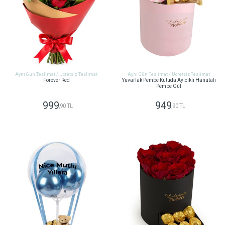
Aynı Gün Teslimat / Ücretsiz Teslimat
Aynı Gün Teslimat / Ücretsiz Teslimat
Forever Red
Yuvarlak Pembe Kutuda Ayıcıklı Hanutalı
Pembe Gül
999
949
,90 TL
,90 TL
GÖNDER
GÖNDER