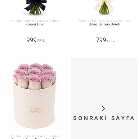
Aynı Gün Teslimat / Ücretsiz Teslimat
Aynı Gün Teslimat / Ücretsiz Teslimat
Forever Lilac
Beyaz Gerbera Buketi
999
799
,90 TL
,90 TL
GÖNDER
GÖNDER
SONRAKI SAYFA
Aynı Gün Teslimat / Ücretsiz Teslimat