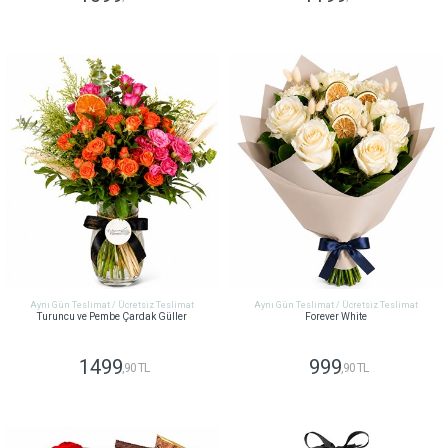
GÖNDER
GÖNDER
Aynı Gün Teslimat / Ücretsiz Teslimat
Aynı Gün Teslimat / Ücretsiz Teslimat
Turuncu ve Pembe Çardak Güller
Forever White
1499
999
,90 TL
,90 TL
GÖNDER
GÖNDER