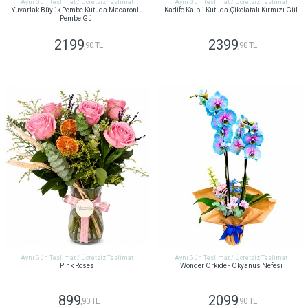
Aynı Gün Teslimat / Ücretsiz Teslimat
Aynı Gün Teslimat / Ücretsiz Teslimat
Yuvarlak Büyük Pembe Kutuda Macaronlu
Kadife Kalpli Kutuda Çikolatalı Kırmızı Gül
Pembe Gül
2199
2399
,90 TL
,90 TL
GÖNDER
GÖNDER
Aynı Gün Teslimat / Ücretsiz Teslimat
Aynı Gün Teslimat / Ücretsiz Teslimat
Pink Roses
Wonder Orkide - Okyanus Nefesi
899
2099
,90 TL
,90 TL