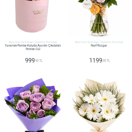
Aynı Gün Teslimat / Ücretsiz Teslimat
Aynı Gün Teslimat / Ücretsiz Teslimat
Yuvarlak Pembe Kutuda Ayıcıklı Çikolatalı
Naif Rüzgar
Pembe Gül
999
1199
,90 TL
,90 TL
GÖNDER
GÖNDER