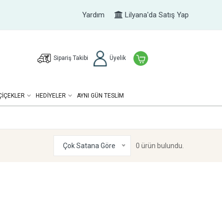
Yardım
Lilyana'da Satış Yap
Sipariş Takibi
Üyelik
ÇIÇEKLER
HEDIYELER
AYNI GÜN TESLİM
Çok Satana Göre
0 ürün bulundu.