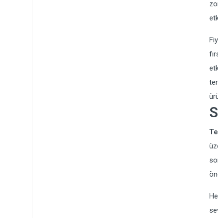
zo
et
Fi
fı
et
te
ür
S
Te
üz
so
ön
He
se