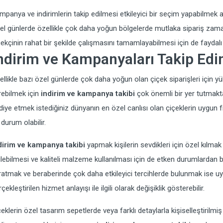
mpanya ve indirimlerin takip edilmesi etkileyici bir seçim yapabilmek 
el günlerde özellikle çok daha yoğun bölgelerde mutlaka sipariş zaman
çekçinin rahat bir şekilde çalışmasını tamamlayabilmesi için de faydalı o
ndirim ve Kampanyaları Takip Edi
ellikle bazı özel günlerde çok daha yoğun olan çiçek siparişleri için 
rebilmek için
indirim ve kampanya takibi
çok önemli bir yer tutmakt
diye etmek istediğiniz dünyanın en özel canlısı olan çiçeklerin uygun f
 durum olabilir.
dirim ve kampanya takibi
yapmak kişilerin sevdikleri için özel kılmak
ilebilmesi ve kaliteli malzeme kullanılması için de etken durumlardan bi
ratmak ve beraberinde çok daha etkileyici tercihlerde bulunmak ise uyg
çekleştirilen hizmet anlayışı ile ilgili olarak değişiklik gösterebilir.
çeklerin özel tasarım sepetlerde veya farklı detaylarla kişiselleştirilmi