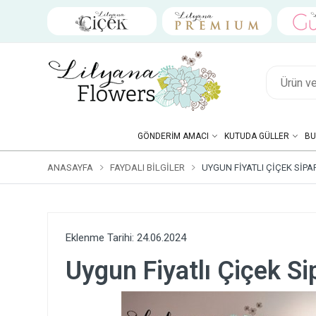
GÖNDERIM AMACI
KUTUDA GÜLLER
BU
ANASAYFA
FAYDALI BILGILER
UYGUN FIYATLI ÇIÇEK SIPA
Eklenme Tarihi: 24.06.2024
Uygun Fiyatlı Çiçek Si