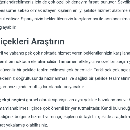
ğerlendirebilmeniz için de çok özel bir deneyim fırsatı sunuyor. Sevdikl
bessüme sebep olmak isteyen kişilerin en iyi şekilde hizmet alabilmeler
bul ediliyor. Siparişinizin beklentilerinizin karşılanması ile sonlandırıl
layabilir.
içekleri Araştırın
rli ve yabancı pek çok noktada hizmet veren beklentilerinizin karşıla
emli bir noktada ele alınmalıdır. Tamamen etkileyici ve özel bir seçim 
 güvenilir bir şekilde teslim edilmesi çok önemlidir. Farklı pek çok açı
tekleriniz doğrultusunda hazırlanması ve sağlıklı bir şekilde teslimatın
şamanız içinde müthiş bir olanak tanıyacaktır.
çekçi seçimi
görsel olarak siparişinizin aynı şekilde hazırlanması ve 
mamlanabilmesi içinde çok önemli bir yer tutmaktadır. Kendi bulunduğ
tediğiniz bölgede hizmet veren çiçekçilerin detaylı bir şekilde araştırı
rsat yakalamış olabilirsiniz.