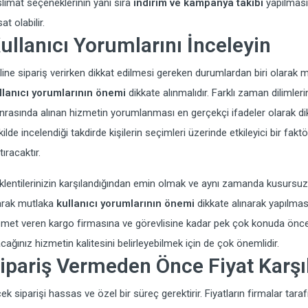
slimat seçeneklerinin yanı sıra
indirim ve kampanya takibi
yapılması
sat olabilir.
ullanıcı Yorumlarını İnceleyin
line sipariş verirken dikkat edilmesi gereken durumlardan biri olarak m
llanıcı yorumlarının önemi
dikkate alınmalıdır. Farklı zaman dilimler
nrasında alınan hizmetin yorumlanması en gerçekçi ifadeler olarak dikk
kilde incelendiği takdirde kişilerin seçimleri üzerinde etkileyici bir fakt
tıracaktır.
klentilerinizin karşılandığından emin olmak ve aynı zamanda kusursuz b
arak mutlaka
kullanıcı yorumlarının önemi
dikkate alınarak yapılmas
zmet veren kargo firmasına ve görevlisine kadar pek çok konuda önce
acağınız hizmetin kalitesini belirleyebilmek için de çok önemlidir.
ipariş Vermeden Önce Fiyat Karşı
çek siparişi hassas ve özel bir süreç gerektirir. Fiyatların firmalar taraf