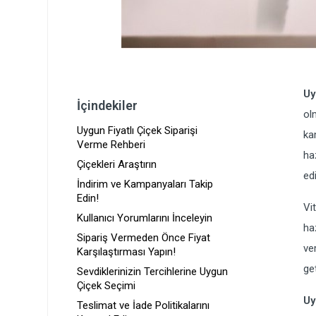
Uy
İçindekiler
ol
Uygun Fiyatlı Çiçek Siparişi
ka
Verme Rehberi
ha
Çiçekleri Araştırın
ed
İndirim ve Kampanyaları Takip
Edin!
Vi
Kullanıcı Yorumlarını İnceleyin
ha
Sipariş Vermeden Önce Fiyat
ve
Karşılaştırması Yapın!
ge
Sevdiklerinizin Tercihlerine Uygun
Çiçek Seçimi
Uy
Teslimat ve İade Politikalarını