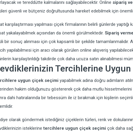
rlayacak ve tereddütte kalmalarını sağlayabilecektir. Online
sipariş v
kileri güvenli ve bütçeniz doğrultusunda hareket edebilmek için önemlid
yat karşılaştırması yapılması çiçek firmalarının belirli günlerde yaptığı 
rsat yakalayabilmek açısından da önemli görülmektedir.
Sipariş verme
kili bir sonuç alınması için çok kapsamlı bir şekilde tamamlanmalıdır. 
rcih yapılabilmesi için aracı olarak görülen online alışveriş yapılabilec
ünlerin karşılaştırıldığı takdirde çok daha ucuza satın alınabilmesi mü
evdiklerinizin Tercihlerine Uygun
rcihlere uygun çiçek seçimi
yapabilmek adına doğru adımların atılma
erinden hakim olduğunuzu göstererek çok daha mutlu hissetmelerini sağ
nra dahi hatıralarında bir tebessüm ile iz bırakmak için kişilerin seçi
emlidir.
diye olarak göndermek istediğiniz çiçeklerin türleri, renk ve dokularının
vdiklerinizin isteklerine
tercihlere uygun çiçek seçimi
çok daha sağlı