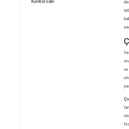
Kontrol Edin
de
te
ka
sağ
Ç
Ye
ön
ve
is
ya
Çi
ta
is
fı