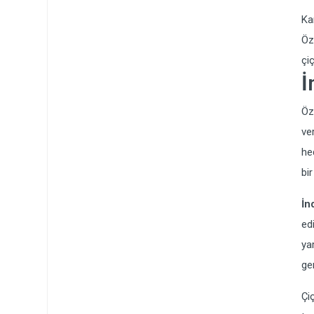
Ka
Öz
çi
İ
Öz
ve
he
bir
İn
ed
ya
ger
Çi