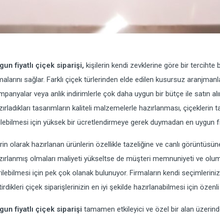
gun fiyatlı çiçek siparişi,
kişilerin kendi zevklerine göre bir terciht
malarını sağlar. Farklı çiçek türlerinden elde edilen kusursuz aranjman
mpanyalar veya anlık indirimlerle çok daha uygun bir bütçe ile satın al
zırladıkları tasarımların kaliteli malzemelerle hazırlanması, çiçeklerin t
ilebilmesi için yüksek bir ücretlendirmeye gerek duymadan en uygun fiy
trin olarak hazırlanan ürünlerin özellikle tazeliğine ve canlı görüntüsü
zırlanmış olmaları maliyeti yükseltse de müşteri memnuniyeti ve olum
rilebilmesi için pek çok olanak bulunuyor. Firmaların kendi seçimlerini
tirdikleri çiçek siparişlerinizin en iyi şekilde hazırlanabilmesi için öz
gun fiyatlı çiçek siparişi
tamamen etkileyici ve özel bir alan üzerind