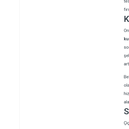
te
fır
K
On
ku
so
şe
art
Be
ol
hi
al
S
Çi