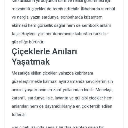
Mezarlıkların yıl boyunca canlı ve renkli görünmesi için
mevsimlik çiçekler de tercih edilebilir. İlkbaharda sümbül
ve nergis, yazın sardunya, sonbaharda krizantem
ekilmesi hem görsellik sağlar hem de sembolik anlam
taşır. Böylece yılın her döneminde kabristan farklı bir
güzelliğe bürünür.
Çiçeklerle Anıları
Yaşatmak
Mezarlığa ekilen çiçekler, yalnızca kabristanı
güzelleştirmekle kalmaz; aynı zamanda sevdiklerimizin
anısını yaşatmanın en zarif yollarından biridir. Menekşe,
karanfil, sardunya, lale, lavanta ve gül gibi çiçekler hem
anlamları hem de dayanıklılıklarıyla en çok tercih edilen
türlerdir.
Her çiçek, aslında sessiz bir dua, kalpten gelen bir