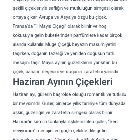
şekilli çiçekleriyle saflığın ve mutluluğun simgesi olarak
ortaya çıkar. Avrupa ve Asya’ya özgü bu çiçek,
Fransa’da “1 Mayıs Çiçeği” olarak bilinir ve hoş
kokusuyla gelin buketlerinden parfümlere kadar birçok
alanda kullanılır. Müge Çiçeği, beyazın masumiyetini
taşırken, doğanın tazeliği ve yeniden doğuşun tatlı
mesajını taşır. Mayıs ayının güzelliklerini yansıtan bu
çiçek, baharın neşesini ve doğanın zarafetini yansıtır.
Haziran Ayının Çiçekleri
Haziran ayı, güllerin başrolde olduğu romantik ve tutkulu
bir mevsimdir. Güller, binlerce yıllık tarihiyle tüm dünyada
aşkın, güzelliğin ve zarafetin simgesi olarak bilinir.
Haziran’ın kırmızı tonlarıyla ilişkilendirilen güller, “Seni
seviyorum” mesajını en güçlü şekilde dile getirir.
Efsanelere göre gül, Cleopatra’dan Mark Anthony’ye