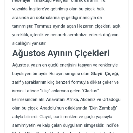
nedeniyle “Tarlakuşu Pençesi” olarak da anılır. 16.
yüzyılda İngiltere’ye getirilmiş olan bu çiçek, halk
arasında arı sokmalarına iyi geldiği inancıyla da
tanınmıştır. Temmuz ayında açan Hezaren çiçekleri, açık
yüreklilik, içtenlik ve cesareti sembolize ederek doğanın
sıcaklığını yansıtır.
Ağustos Ayının Çiçekleri
Ağustos, yazın en güçlü enerjisini taşıyan ve renkleriyle
büyüleyen bir aydır. Bu ayın simgesi olan
Glayöl Çiçeği
,
zarif yapraklarının kılıç benzeri formuyla dikkat çeker ve
ismini Latince “kılıç” anlamına gelen “Gladius”
kelimesinden alır. Anavatanı Afrika, Akdeniz ve Ortadoğu
olan bu çiçek, Anadolu’nun otlaklarında “Ekin Zambağı”
adıyla bilinirdi. Glayöl, canlı renkleri ve güçlü yapısıyla
samimiyetin ve kalp çalan duyguların simgesidir. İncil’de