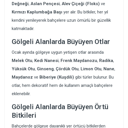
Değneği
,
Aslan Pençesi
,
Alev Çiçeği (Floks)
ve
Kırmızı Kaplumbağa Başı
yer alır. Bu bitkiler, her yıl
kendini yenileyerek bahçelere uzun ömürlü bir güzellik
katmaktadır.
Gölgeli Alanlarda Büyüyen Otlar
Ocak ayında gölgeye uygun yetişen otlar arasında
Melek Otu
,
Kedi Nanesi
,
Frenk Maydanozu
,
Radika
,
Yüksük Otu
,
Ginseng
,
Çördük Otu
,
Limon Otu
,
Nane
,
Maydanoz
ve
Biberiye (Kuşdili)
gibi türler bulunur. Bu
otlar, hem dekoratif hem de kullanım amaçlı bahçelere
eklenebilir.
Gölgeli Alanlarda Büyüyen Örtü
Bitkileri
Bahçelerde gölgeye dayanıklı yer örtücü bitkilerden