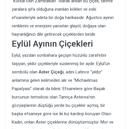
“Kutsal Ekin Zambakları” olarak anılan bu çiçek, tarihte
yaralara şifa olduğuna inanılan kökleri ve eski
efsaneleriyle adeta bir doğa harikasıdır. Ağustos ayının
renklerini ve enerjisini yansıtan glayöl, doğaya olan
hayranlığınızı dile getirecek çiçeklerden biridir.
Eylül Ayının Çiçekleri
Eylül, yazdan sonbahara geçişin hüzünlü zarafetini
taşıyan, yıldız çiçekleriyle süslenmiş bir aydır. Eylül’ün
sembolü olan
Aster Çiçeği
, adını Latince “yıldız”
anlamına gelen kelimeden alır ve “Michaelmas
Papatyası” olarak da bilinir. Efsanelere göre Başak
burcunun temsilcisi olan Tanrıça Asterea’nın
gözyaşlarının düştüğü yerde bu çiçekler açmış, bir
başka efsaneye göre ise iki kız kardeşi koruyan Otacı
Kadın, onları Aster çiçeklerine dönüştürmüştür. Mor ve