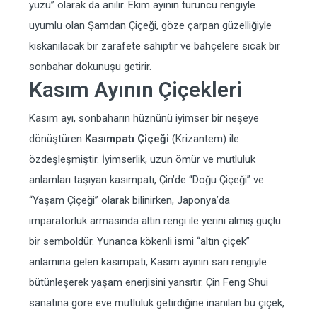
yüzü” olarak da anılır. Ekim ayının turuncu rengiyle
uyumlu olan Şamdan Çiçeği, göze çarpan güzelliğiyle
kıskanılacak bir zarafete sahiptir ve bahçelere sıcak bir
sonbahar dokunuşu getirir.
Kasım Ayının Çiçekleri
Kasım ayı, sonbaharın hüznünü iyimser bir neşeye
dönüştüren
Kasımpatı Çiçeği
(Krizantem) ile
özdeşleşmiştir. İyimserlik, uzun ömür ve mutluluk
anlamları taşıyan kasımpatı, Çin’de “Doğu Çiçeği” ve
“Yaşam Çiçeği” olarak bilinirken, Japonya’da
imparatorluk armasında altın rengi ile yerini almış güçlü
bir semboldür. Yunanca kökenli ismi “altın çiçek”
anlamına gelen kasımpatı, Kasım ayının sarı rengiyle
bütünleşerek yaşam enerjisini yansıtır. Çin Feng Shui
sanatına göre eve mutluluk getirdiğine inanılan bu çiçek,