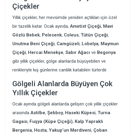
Çiçekler
Yıllık çiçekler, her mevsimde yeniden açtıkları için özel
bir tazelik katar. Ocak ayında,
Ametist Çiçeği
,
Mavi
Gözlü Bebek
,
Pelesenk
,
Coleus
,
Tütün Çiçeği
,
Unutma Beni Çiçeği
,
Camgüzeli
,
Lobelya
,
Maymun
Çiçeği
,
Hercai Menekşe
,
Sabır Ağacı
ve
Begonya
gibi yıllık çiçekler, gölge alanlarda büyüyebilen ve
renkleriyle kış günlerine canlılık katabilen türlerdir.
Gölgeli Alanlarda Büyüyen Çok
Yıllık Çiçekler
Ocak ayında gölgeli alanlarda gelişen çok yıllık çiçekler
arasında
Astilbe
,
Şebboy
,
Haseki Küpesi
,
Turna
Gagası
,
Fuşya (Küpe Çiçeği)
,
Kalp Yapraklı
Bergenia
,
Hosta
,
Yakup’un Merdiveni
,
Çoban