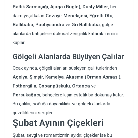
Batlık Sarmaşığı
,
Ajuga (Bugle)
,
Dusty Miller
, her
daim yeşil kalan
Cezayir Menekşesi
,
Eğrelti Otu
,
Ballıbaba
,
Pachysandra
ve
Gri Ballıbaba
, gölge
alanlarda bahçelere dokusal zenginlik katarak zemini
kaplar.
Gölgeli Alanlarda Büyüyen Çalılar
Ocak ayında, gölgeli alanları süsleyen çalı türlerinden
Açelya
,
Şimşir
,
Kamelya
,
Akasma (Orman Asması)
,
Fothergilla
,
Çobanpüskülü
,
Ortanca
ve
Porsukağacı
, bahçelere kışın estetik bir dokunuş katar.
Bu çalılar, soğuğa dayanıklıdır ve gölgeli alanlarda
güzelliklerini sergiler.
Şubat Ayının Çiçekleri
Şubat, sevgi ve romantizmin ayıdır; çiçekler ise bu