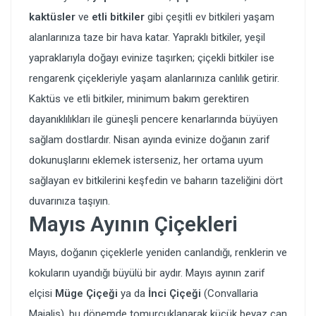
kaktüsler
ve
etli bitkiler
gibi çeşitli ev bitkileri yaşam
alanlarınıza taze bir hava katar. Yapraklı bitkiler, yeşil
yapraklarıyla doğayı evinize taşırken; çiçekli bitkiler ise
rengarenk çiçekleriyle yaşam alanlarınıza canlılık getirir.
Kaktüs ve etli bitkiler, minimum bakım gerektiren
dayanıklılıkları ile güneşli pencere kenarlarında büyüyen
sağlam dostlardır. Nisan ayında evinize doğanın zarif
dokunuşlarını eklemek isterseniz, her ortama uyum
sağlayan ev bitkilerini keşfedin ve baharın tazeliğini dört
duvarınıza taşıyın.
Mayıs Ayının Çiçekleri
Mayıs, doğanın çiçeklerle yeniden canlandığı, renklerin ve
kokuların uyandığı büyülü bir aydır. Mayıs ayının zarif
elçisi
Müge Çiçeği
ya da
İnci Çiçeği
(Convallaria
Majalis), bu dönemde tomurcuklanarak küçük beyaz çan