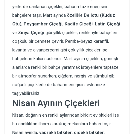
yerlerde canlanan çiçekler, baharın taze enerjisini
bahçelere taşır. Mart ayında özellikle
Deliotu (Kuduz
Otu)
,
Peygamber Çiçeği
,
Kadife Çiçeği
,
Latin Çiçeği
ve
Zinya Çiçeği
gibi yıllık çiçekler, renkleriyle bahçeleri
coşkulu bir cennete çevirir. Pembe-beyaz karanfil,
lavanta ve civanperçemi gibi çok yıllık çiçekler ise
bahçelerin kalıcı süsleridir. Mart ayının çiçekleri, güneşli
alanlarda renkli bir bahçe yaratmak isteyenlere taptaze
bir atmosfer sunarken; çiğdem, nergis ve sümbül gibi
soğanlı çiçeklerle de baharın enerjisini evlerinize
taşıyabilirsiniz.
Nisan Ayının Çiçekleri
Nisan, doğanın en renkli aylarından biridir; ev bitkileri ise
bu canlılıktan ilham alarak iç mekanlara baharı taşır.
Nisan ayında,
yapraklı bitkiler
,
çiçekli bitkiler
,