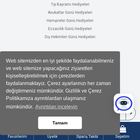
Tıp Bayramı Hediyeleri
Avukatlar Günü Hediyeleri
Hemşireler Günü Hediyeleri
Eczacılık Günü Hediyeleri
Diş Hekimleri Günü Hediyeleri
Sosyal Hesaplarımız
Web sitemizden en iyi şekilde faydalanabilmeniz
Facebook
ve web sitemize yapacağınız ziyaretleri
kişiselleştirebilmek için çerezlerden
Twitter
faydalanmaktayız. Çerez ayarlarınızı her zaman
Instagram
değiştirmeniz mümkündür. Gizlilik ve Çerez
Politikamıza ayrıntılardan ulaşmanız
Bizden Haberdar Olun.
mümkündür.
Ayrıntıları inceleyin
Tamam
Favorilerim
Üyelik
Sipariş Takibi
Sepetim