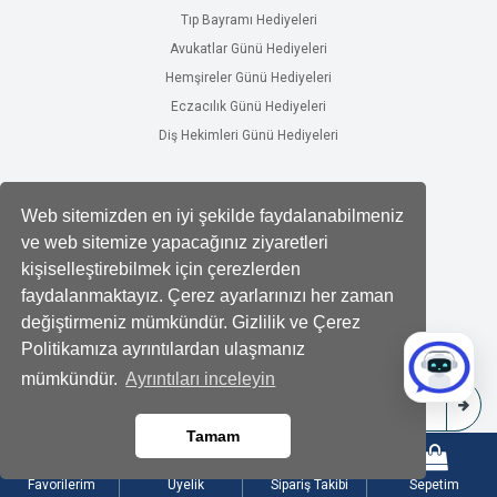
Tıp Bayramı Hediyeleri
Avukatlar Günü Hediyeleri
Hemşireler Günü Hediyeleri
Eczacılık Günü Hediyeleri
Diş Hekimleri Günü Hediyeleri
Sosyal Hesaplarımız
Web sitemizden en iyi şekilde faydalanabilmeniz
Facebook
ve web sitemize yapacağınız ziyaretleri
kişiselleştirebilmek için çerezlerden
Twitter
faydalanmaktayız. Çerez ayarlarınızı her zaman
Instagram
değiştirmeniz mümkündür. Gizlilik ve Çerez
Politikamıza ayrıntılardan ulaşmanız
Bizden Haberdar Olun.
mümkündür.
Ayrıntıları inceleyin
Tamam
Favorilerim
Üyelik
Sipariş Takibi
Sepetim