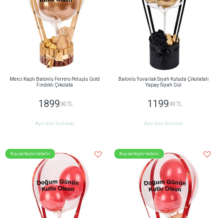
Merci Kaplı Balonlu Ferrero Peluşlu Gold
Balonlu Yuvarlak Siyah Kutuda Çikolatalı
Fındıklı Çikolata
Yapay Siyah Gül
1899
1199
,90 TL
,90 TL
Aynı Gün Teslimat
Aynı Gün Teslimat
Kişiselleştirilebilir
Kişiselleştirilebilir