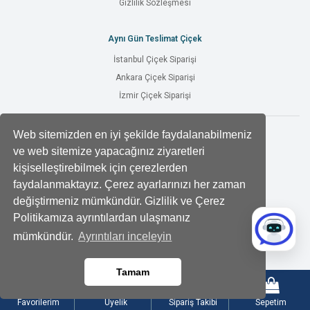
Gizlilik Sözleşmesi
Aynı Gün Teslimat Çiçek
İstanbul Çiçek Siparişi
Ankara Çiçek Siparişi
İzmir Çiçek Siparişi
Web sitemizden en iyi şekilde faydalanabilmeniz
Faydalı Bilgiler
ve web sitemize yapacağınız ziyaretleri
Çiçek Bakımı
kişiselleştirebilmek için çerezlerden
Çiçek Notları
faydalanmaktayız. Çerez ayarlarınızı her zaman
Çiçeklerin Anlamları
değiştirmeniz mümkündür. Gizlilik ve Çerez
Mevsimlere Göre Çiçekler
Politikamıza ayrıntılardan ulaşmanız
Tüm Blog Yazıları
mümkündür.
Ayrıntıları inceleyin
Özel Günler
Sevgililer Günü Hediyeleri
Tamam
Kadınlar Günü Hediyeleri
Anneler Günü Hediyeleri
Favorilerim
Üyelik
Sipariş Takibi
Sepetim