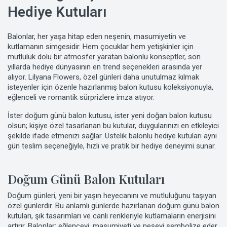
Hediye Kutuları
Balonlar, her yaşa hitap eden neşenin, masumiyetin ve
kutlamanın simgesidir. Hem çocuklar hem yetişkinler için
mutluluk dolu bir atmosfer yaratan balonlu konseptler, son
yıllarda hediye dünyasının en trend seçenekleri arasında yer
alıyor. Lilyana Flowers, özel günleri daha unutulmaz kılmak
isteyenler için özenle hazırlanmış balon kutusu koleksiyonuyla,
eğlenceli ve romantik sürprizlere imza atıyor.
İster doğum günü balon kutusu, ister yeni doğan balon kutusu
olsun; kişiye özel tasarlanan bu kutular, duygularınızı en etkileyici
şekilde ifade etmenizi sağlar. Üstelik balonlu hediye kutuları aynı
gün teslim seçeneğiyle, hızlı ve pratik bir hediye deneyimi sunar.
Doğum Günü Balon Kutuları
Doğum günleri, yeni bir yaşın heyecanını ve mutluluğunu taşıyan
özel günlerdir. Bu anlamlı günlerde hazırlanan doğum günü balon
kutuları, şık tasarımları ve canlı renkleriyle kutlamaların enerjisini
artırır. Balonlar; eğlenceyi, masumiyeti ve neşeyi sembolize eder,