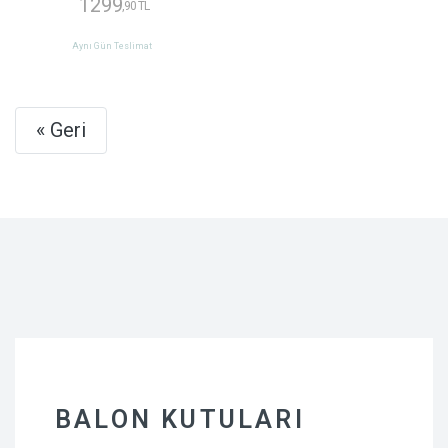
1299
,90 TL
Aynı Gün Teslimat
Next
« Geri
BALON KUTULARI