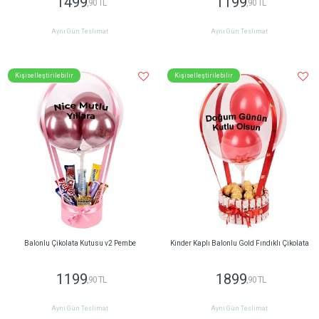
1499
1199
,90 TL
,90 TL
Aynı Gün Teslimat
Aynı Gün Teslimat
Kişiselleştirilebilir
Kişiselleştirilebilir
Balonlu Çikolata Kutusu v2 Pembe
Kinder Kaplı Balonlu Gold Fındıklı Çikolata
1199
1899
,90 TL
,90 TL
Aynı Gün Teslimat
Aynı Gün Teslimat