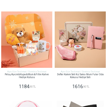
GÖNDER
GÖNDER
Aynı Gün Teslimat / Ücretsiz Teslimat
Aynı Gün Teslimat / Ücretsiz Teslimat
Peluş Ayıcık & Kupa & Mum & Filtre Kahve
Defter Kalem Seti Kız Saksı Mum Fular Oda
Hediye Kutusu
Kokusu Hediye Seti
1184
1616
,90 TL
,90 TL
GÖNDER
GÖNDER