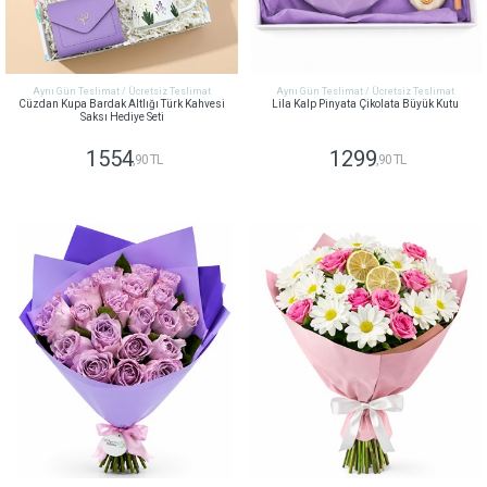
Aynı Gün Teslimat / Ücretsiz Teslimat
Aynı Gün Teslimat / Ücretsiz Teslimat
Cüzdan Kupa Bardak Altlığı Türk Kahvesi
Lila Kalp Pinyata Çikolata Büyük Kutu
Saksı Hediye Seti
1554
1299
,90 TL
,90 TL
GÖNDER
GÖNDER