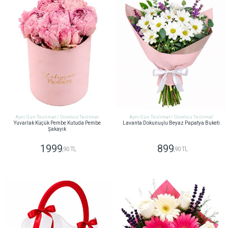
Aynı Gün Teslimat / Ücretsiz Teslimat
Aynı Gün Teslimat / Ücretsiz Teslimat
Yuvarlak Küçük Pembe Kutuda Pembe
Lavanta Dokunuşlu Beyaz Papatya Buketi
Şakayık
1999
899
,90 TL
,90 TL
GÖNDER
GÖNDER