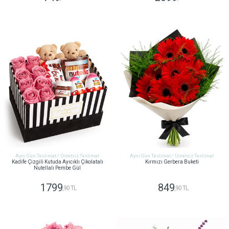
GÖNDER
GÖNDER
Aynı Gün Teslimat / Ücretsiz Teslimat
Aynı Gün Teslimat / Ücretsiz Teslimat
Kadife Çizgili Kutuda Ayıcıklı Çikolatalı
Kırmızı Gerbera Buketi
Nutellalı Pembe Gül
1799
849
,90 TL
,90 TL
GÖNDER
GÖNDER