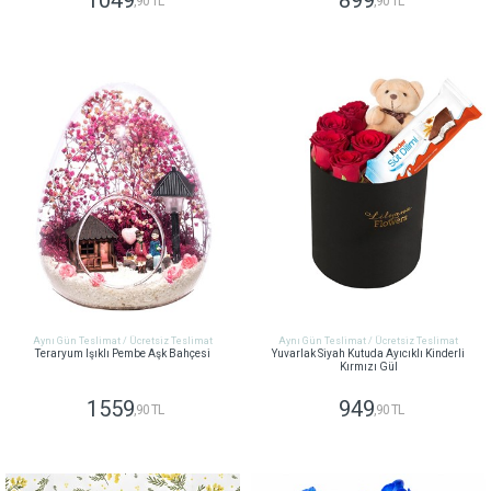
1049
899
,90 TL
,90 TL
GÖNDER
GÖNDER
Aynı Gün Teslimat / Ücretsiz Teslimat
Aynı Gün Teslimat / Ücretsiz Teslimat
Teraryum Işıklı Pembe Aşk Bahçesi
Yuvarlak Siyah Kutuda Ayıcıklı Kinderli
Kırmızı Gül
1559
949
,90 TL
,90 TL
GÖNDER
GÖNDER