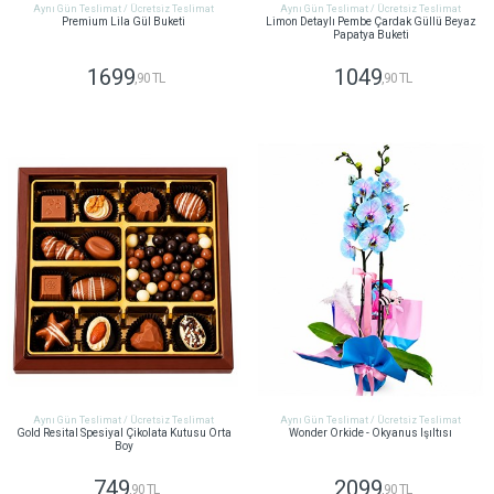
Aynı Gün Teslimat / Ücretsiz Teslimat
Aynı Gün Teslimat / Ücretsiz Teslimat
Premium Lila Gül Buketi
Limon Detaylı Pembe Çardak Güllü Beyaz
Papatya Buketi
1699
1049
,90 TL
,90 TL
GÖNDER
GÖNDER
Aynı Gün Teslimat / Ücretsiz Teslimat
Aynı Gün Teslimat / Ücretsiz Teslimat
Gold Resital Spesiyal Çikolata Kutusu Orta
Wonder Orkide - Okyanus Işıltısı
Boy
749
2099
,90 TL
,90 TL