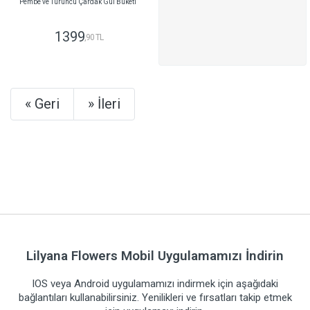
Pembe ve Turuncu Çardak Gül Buketi
1399
,90 TL
GÖNDER
Next
Next
« Geri
» İleri
Lilyana Flowers Mobil Uygulamamızı İndirin
IOS veya Android uygulamamızı indirmek için aşağıdaki
bağlantıları kullanabilirsiniz. Yenilikleri ve fırsatları takip etmek