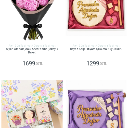
Aynı Gün Teslimat / Ücretsiz Teslimat
Aynı Gün Teslimat / Ücretsiz Teslimat
Siyah Ambalajda 5 Adet Pembe Şakayık
Beyaz Kalp Pinyata Çikolata Büyük Kutu
Buketi
1699
1299
,90 TL
,90 TL
GÖNDER
GÖNDER