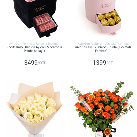
Aynı Gün Teslimat / Ücretsiz Teslimat
Aynı Gün Teslimat / Ücretsiz Teslimat
Kadife Kalpli Kutuda Ayıcıklı Macaronlu
Yuvarlak Küçük Pembe Kutuda Çikolatalı
Pembe Şakayık
Pembe Gül
3499
1399
,90 TL
,90 TL
GÖNDER
GÖNDER