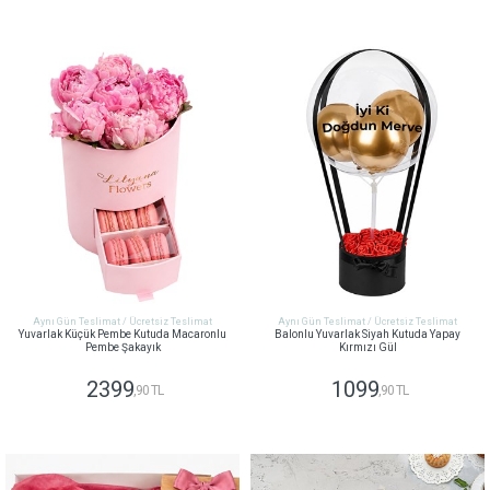
GÖNDER
GÖNDER
Aynı Gün Teslimat / Ücretsiz Teslimat
Aynı Gün Teslimat / Ücretsiz Teslimat
Yuvarlak Küçük Pembe Kutuda Macaronlu
Balonlu Yuvarlak Siyah Kutuda Yapay
Pembe Şakayık
Kırmızı Gül
2399
1099
,90 TL
,90 TL
GÖNDER
GÖNDER