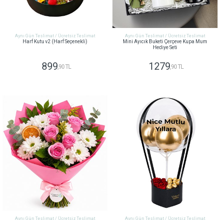
Aynı Gün Teslimat / Ücretsiz Teslimat
Aynı Gün Teslimat / Ücretsiz Teslimat
Harf Kutu v2 (Harf Seçenekli)
Mini Ayıcık Buketi Çerçeve Kupa Mum
Hediye Seti
899
1279
,90 TL
,90 TL
GÖNDER
GÖNDER
Aynı Gün Teslimat / Ücretsiz Teslimat
Aynı Gün Teslimat / Ücretsiz Teslimat