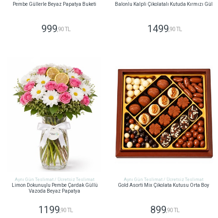
Pembe Güllerle Beyaz Papatya Buketi
Balonlu Kalpli Çikolatalı Kutuda Kırmızı Gül
999
1499
,90 TL
,90 TL
GÖNDER
GÖNDER
Aynı Gün Teslimat / Ücretsiz Teslimat
Aynı Gün Teslimat / Ücretsiz Teslimat
Limon Dokunuşlu Pembe Çardak Güllü
Gold Asorti Mix Çikolata Kutusu Orta Boy
Vazoda Beyaz Papatya
1199
899
,90 TL
,90 TL