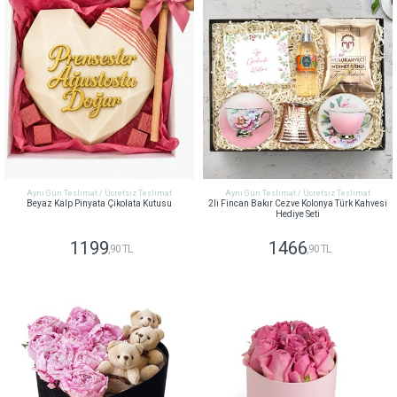
Aynı Gün Teslimat / Ücretsiz Teslimat
Aynı Gün Teslimat / Ücretsiz Teslimat
Beyaz Kalp Pinyata Çikolata Kutusu
2li Fincan Bakır Cezve Kolonya Türk Kahvesi
Hediye Seti
1199
1466
,90 TL
,90 TL
GÖNDER
GÖNDER