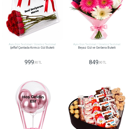
Aynı Gün Teslimat / Ücretsiz Teslimat
Aynı Gün Teslimat / Ücretsiz Teslimat
Şeffaf Çantada Kırmızı Gül Buketi
Beyaz Gül ve Gerbera Buketi
999
849
,90 TL
,90 TL
GÖNDER
GÖNDER