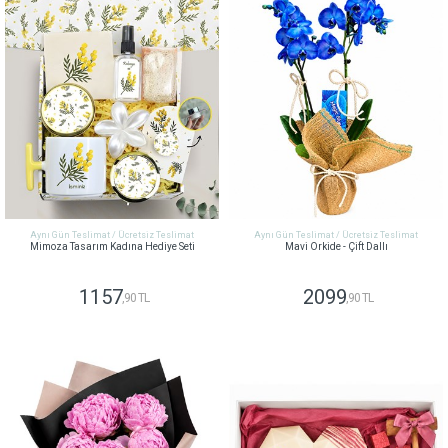
Aynı Gün Teslimat / Ücretsiz Teslimat
Aynı Gün Teslimat / Ücretsiz Teslimat
Mimoza Tasarım Kadına Hediye Seti
Mavi Orkide - Çift Dallı
1157
2099
,90 TL
,90 TL
GÖNDER
GÖNDER