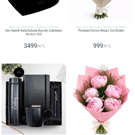
Aynı Gün Teslimat / Ücretsiz Teslimat
Aynı Gün Teslimat / Ücretsiz Teslimat
Dev Kadife Kalp Kutuda Ayıcıklı Çikolatalı
Portakal Dilimli Beyaz Gül Buketi
Kırmızı Gül
3499
999
,90 TL
,90 TL
GÖNDER
GÖNDER