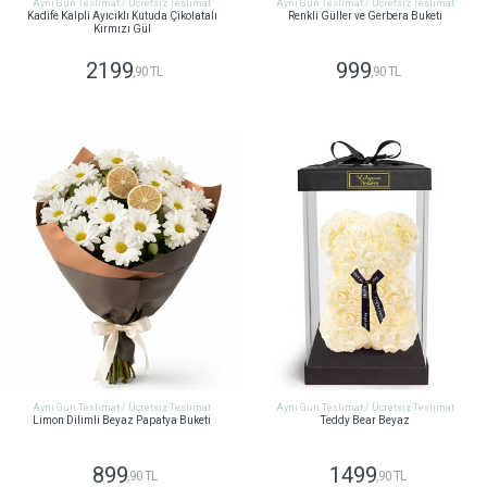
Aynı Gün Teslimat / Ücretsiz Teslimat
Aynı Gün Teslimat / Ücretsiz Teslimat
Kadife Kalpli Ayıcıklı Kutuda Çikolatalı
Renkli Güller ve Gerbera Buketi
Kırmızı Gül
2199
999
,90 TL
,90 TL
GÖNDER
GÖNDER
Aynı Gün Teslimat / Ücretsiz Teslimat
Aynı Gün Teslimat / Ücretsiz Teslimat
Limon Dilimli Beyaz Papatya Buketi
Teddy Bear Beyaz
899
1499
,90 TL
,90 TL