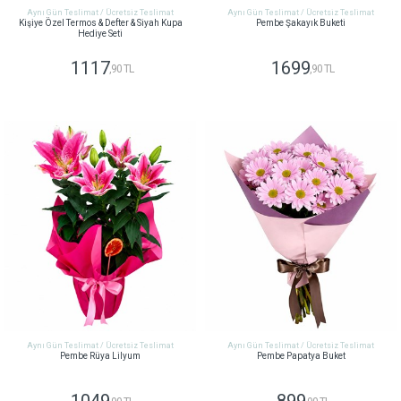
Aynı Gün Teslimat / Ücretsiz Teslimat
Aynı Gün Teslimat / Ücretsiz Teslimat
Kişiye Özel Termos & Defter & Siyah Kupa
Pembe Şakayık Buketi
Hediye Seti
1117
1699
,90 TL
,90 TL
GÖNDER
GÖNDER
Aynı Gün Teslimat / Ücretsiz Teslimat
Aynı Gün Teslimat / Ücretsiz Teslimat
Pembe Rüya Lilyum
Pembe Papatya Buket